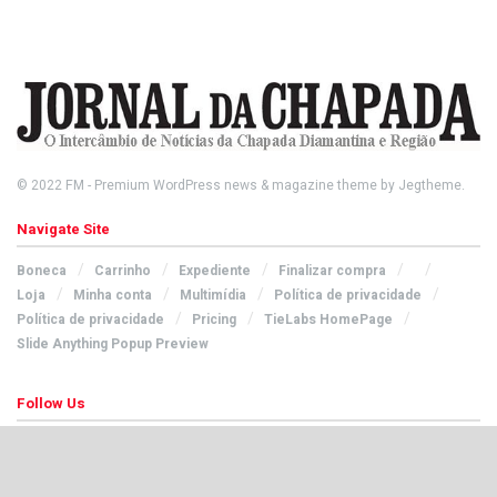
© 2022
FM
- Premium WordPress news & magazine theme by
Jegtheme
.
Navigate Site
Boneca
Carrinho
Expediente
Finalizar compra
Loja
Minha conta
Multimídia
Política de privacidade
Política de privacidade
Pricing
TieLabs HomePage
Slide Anything Popup Preview
Follow Us