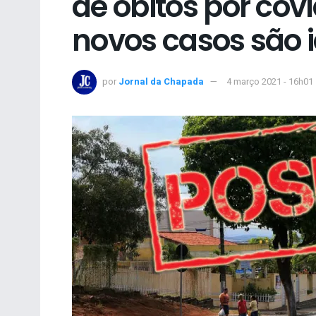
de óbitos por cov
novos casos são 
por
Jornal da Chapada
4 março 2021 - 16h01