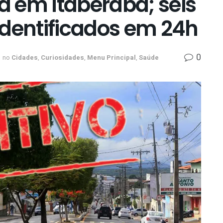
id em Itaberaba; seis
identificados em 24h
0
no
Cidades
,
Curiosidades
,
Menu Principal
,
Saúde