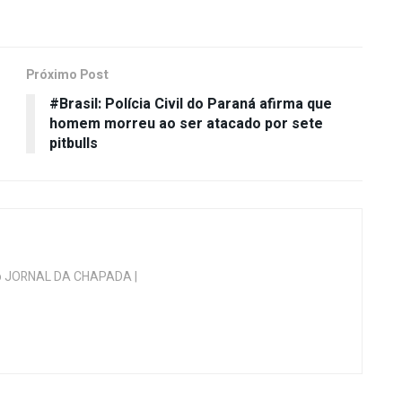
Próximo Post
#Brasil: Polícia Civil do Paraná afirma que
homem morreu ao ser atacado por sete
pitbulls
 do JORNAL DA CHAPADA |