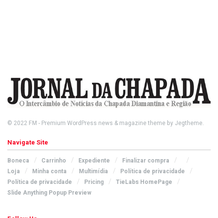
© 2022
FM
- Premium WordPress news & magazine theme by
Jegtheme
.
Navigate Site
Boneca
Carrinho
Expediente
Finalizar compra
Loja
Minha conta
Multimídia
Política de privacidade
Política de privacidade
Pricing
TieLabs HomePage
Slide Anything Popup Preview