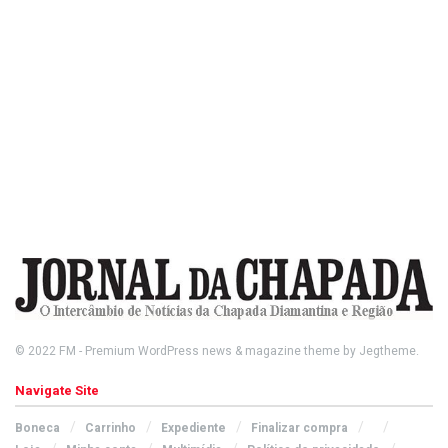
© 2022
FM
- Premium WordPress news & magazine theme by
Jegtheme
.
Navigate Site
Boneca
Carrinho
Expediente
Finalizar compra