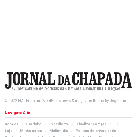
© 2022
FM
- Premium WordPress news & magazine theme by
Jegtheme
.
Navigate Site
Boneca
Carrinho
Expediente
Finalizar compra
Loja
Minha conta
Multimídia
Política de privacidade