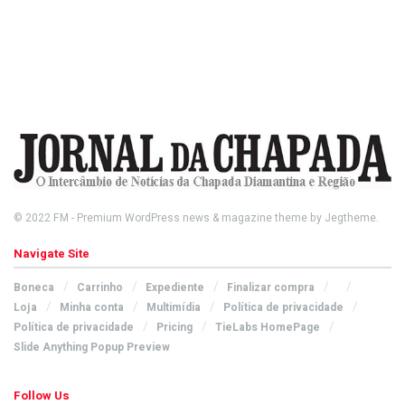
© 2022
FM
- Premium WordPress news & magazine theme by
Jegtheme
.
Navigate Site
Boneca
Carrinho
Expediente
Finalizar compra
Loja
Minha conta
Multimídia
Política de privacidade
Política de privacidade
Pricing
TieLabs HomePage
Slide Anything Popup Preview
Follow Us