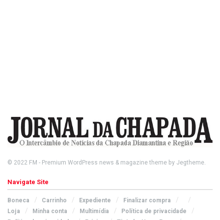
© 2022
FM
- Premium WordPress news & magazine theme by
Jegtheme
.
Navigate Site
Boneca
Carrinho
Expediente
Finalizar compra
Loja
Minha conta
Multimídia
Política de privacidade