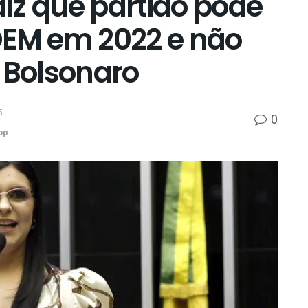
diz que partido pode
DEM em 2022 e não
 Bolsonaro
5
0
op