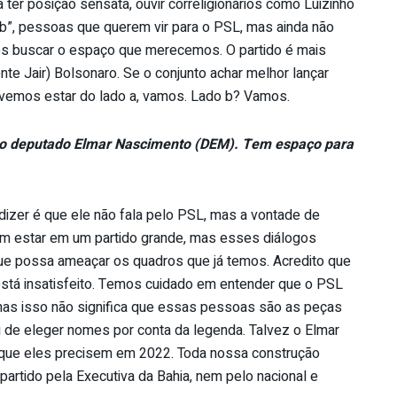
er posição sensata, ouvir correligionários como Luizinho
 “b”, pessoas que querem vir para o PSL, mas ainda não
amos buscar o espaço que merecemos. O partido é mais
te Jair) Bolsonaro. Se o conjunto achar melhor lançar
devemos estar do lado a, vamos. Lado b? Vamos.
 o deputado Elmar Nascimento (DEM). Tem espaço para
 dizer é que ele não fala pelo PSL, mas a vontade de
ram estar em um partido grande, mas esses diálogos
ue possa ameaçar os quadros que já temos. Acredito que
stá insatisfeito. Temos cuidado em entender que o PSL
 mas isso não significa que essas pessoas são as peças
de eleger nomes por conta da legenda. Talvez o Elmar
 que eles precisem em 2022. Toda nossa construção
partido pela Executiva da Bahia, nem pelo nacional e