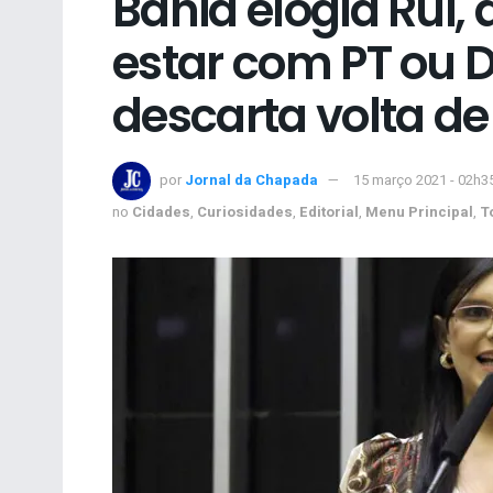
Bahia elogia Rui, 
estar com PT ou 
descarta volta de
por
Jornal da Chapada
15 março 2021 - 02h3
no
Cidades
,
Curiosidades
,
Editorial
,
Menu Principal
,
T