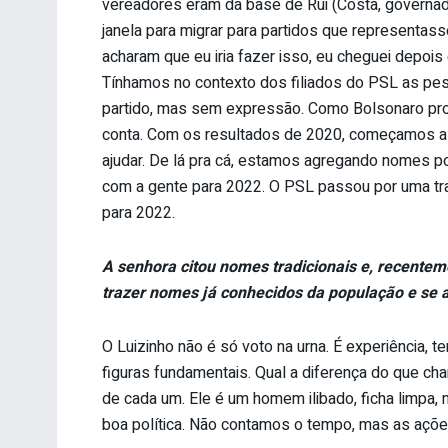
vereadores eram da base de Rui (Costa, governad
janela para migrar para partidos que representas
acharam que eu iria fazer isso, eu cheguei depoi
Tínhamos no contexto dos filiados do PSL as pes
partido, mas sem expressão. Como Bolsonaro prom
conta. Com os resultados de 2020, começamos a 
ajudar. De lá pra cá, estamos agregando nomes polí
com a gente para 2022. O PSL passou por uma tr
para 2022.
A senhora citou nomes tradicionais e, recentem
trazer nomes já conhecidos da população e se af
O Luizinho não é só voto na urna. É experiência, 
figuras fundamentais. Qual a diferença do que ch
de cada um. Ele é um homem ilibado, ficha limpa, 
boa política. Não contamos o tempo, mas as açõe