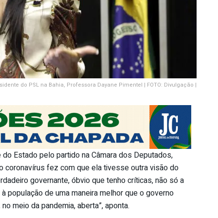
sidente do PSL na Bahia, Professora Dayane Pimentel | FOTO: Divulgação |
e do Estado pelo partido na Câmara dos Deputados,
 coronavírus fez com que ela tivesse outra visão do
dadeiro governante, óbvio que tenho críticas, não só a
 à população de uma maneira melhor que o governo
 no meio da pandemia, aberta”, aponta.