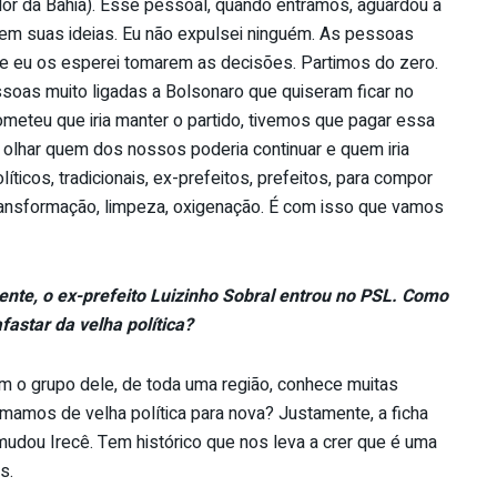
or da Bahia). Esse pessoal, quando entramos, aguardou a
sem suas ideias. Eu não expulsei ninguém. As pessoas
s e eu os esperei tomarem as decisões. Partimos do zero.
soas muito ligadas a Bolsonaro que quiseram ficar no
eteu que iria manter o partido, tivemos que pagar essa
olhar quem dos nossos poderia continuar e quem iria
ticos, tradicionais, ex-prefeitos, prefeitos, para compor
ansformação, limpeza, oxigenação. É com isso que vamos
ente, o ex-prefeito Luizinho Sobral entrou no PSL. Como
astar da velha política?
tem o grupo dele, de toda uma região, conhece muitas
amamos de velha política para nova? Justamente, a ficha
mudou Irecê. Tem histórico que nos leva a crer que é uma
s.