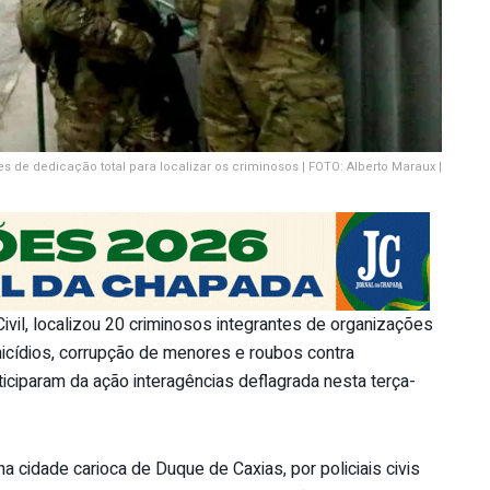
s de dedicação total para localizar os criminosos | FOTO: Alberto Maraux |
ivil, localizou 20 criminosos integrantes de organizações
icídios, corrupção de menores e roubos contra
articiparam da ação interagências deflagrada nesta terça-
na cidade carioca de Duque de Caxias, por policiais civis