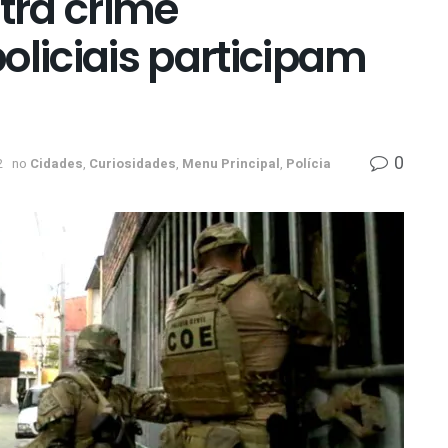
tra crime
oliciais participam
0
2
no
Cidades
,
Curiosidades
,
Menu Principal
,
Polícia