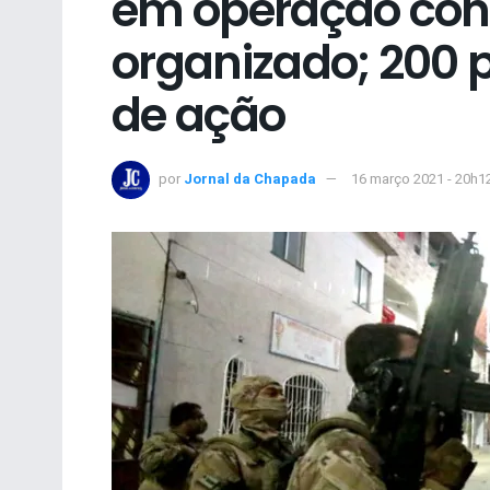
em operação con
organizado; 200 p
de ação
por
Jornal da Chapada
16 março 2021 - 20h1