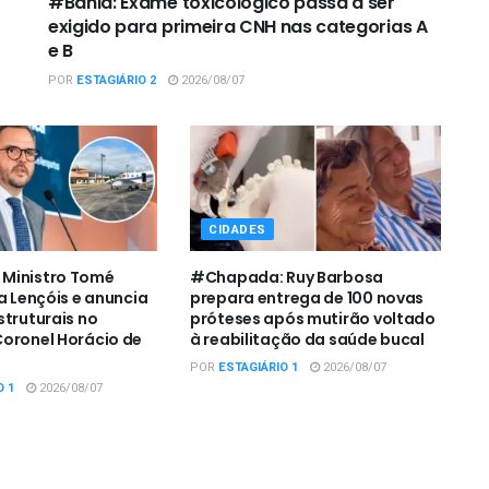
#Bahia: Exame toxicológico passa a ser
exigido para primeira CNH nas categorias A
e B
POR
ESTAGIÁRIO 2
2026/08/07
CIDADES
Ministro Tomé
#Chapada: Ruy Barbosa
a Lençóis e anuncia
prepara entrega de 100 novas
struturais no
próteses após mutirão voltado
oronel Horácio de
à reabilitação da saúde bucal
POR
ESTAGIÁRIO 1
2026/08/07
O 1
2026/08/07