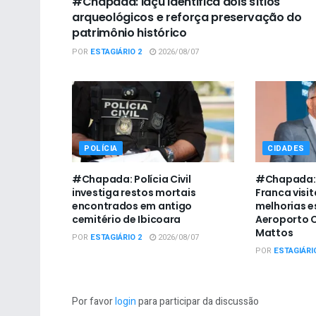
#Chapada: Iaçu identifica dois sítios
arqueológicos e reforça preservação do
patrimônio histórico
POR
ESTAGIÁRIO 2
2026/08/07
POLÍCIA
CIDADES
#Chapada: Polícia Civil
#Chapada: 
investiga restos mortais
Franca visit
encontrados em antigo
melhorias e
cemitério de Ibicoara
Aeroporto C
Mattos
POR
ESTAGIÁRIO 2
2026/08/07
POR
ESTAGIÁRI
Por favor
login
para participar da discussão