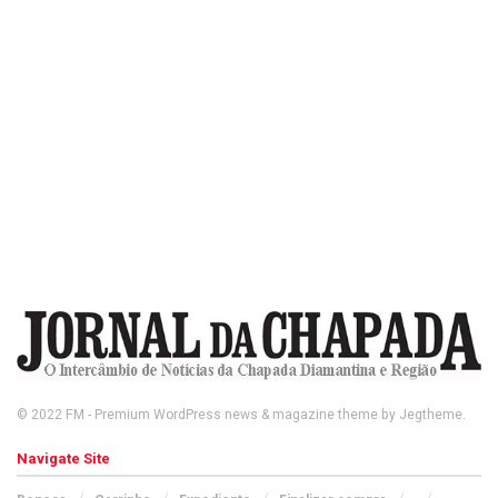
© 2022
FM
- Premium WordPress news & magazine theme by
Jegtheme
.
Navigate Site