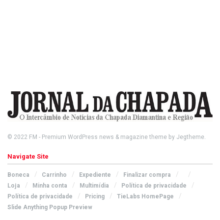
© 2022
FM
- Premium WordPress news & magazine theme by
Jegtheme
.
Navigate Site
Boneca
Carrinho
Expediente
Finalizar compra
Loja
Minha conta
Multimídia
Política de privacidade
Política de privacidade
Pricing
TieLabs HomePage
Slide Anything Popup Preview