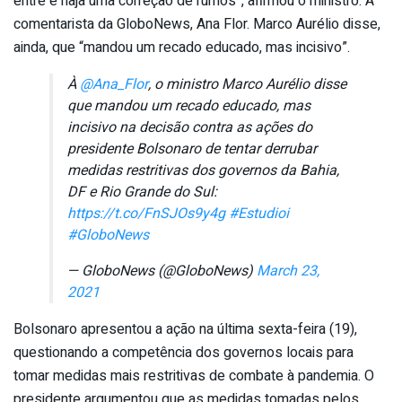
entre e haja uma correção de rumos”, afirmou o ministro. À
comentarista da GloboNews, Ana Flor. Marco Aurélio disse,
ainda, que “mandou um recado educado, mas incisivo”.
À
@Ana_Flor
, o ministro Marco Aurélio disse
que mandou um recado educado, mas
incisivo na decisão contra as ações do
presidente Bolsonaro de tentar derrubar
medidas restritivas dos governos da Bahia,
DF e Rio Grande do Sul:
https://t.co/FnSJOs9y4g
#Estudioi
#GloboNews
— GloboNews (@GloboNews)
March 23,
2021
Bolsonaro apresentou a ação na última sexta-feira (19),
questionando a competência dos governos locais para
tomar medidas mais restritivas de combate à pandemia. O
presidente argumentou que as medidas tomadas pelos