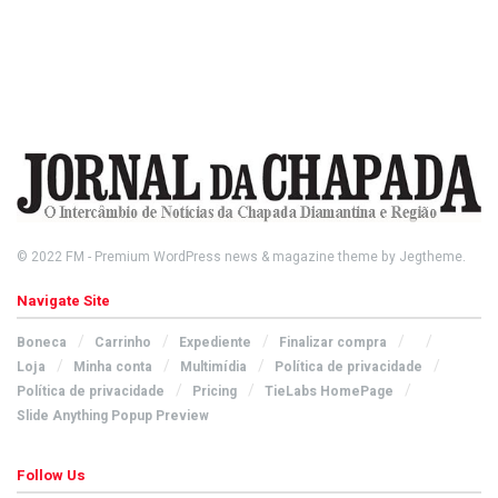
© 2022
FM
- Premium WordPress news & magazine theme by
Jegtheme
.
Navigate Site
Boneca
Carrinho
Expediente
Finalizar compra
Loja
Minha conta
Multimídia
Política de privacidade
Política de privacidade
Pricing
TieLabs HomePage
Slide Anything Popup Preview
Follow Us