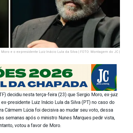
o Moro e o ex-presidente Luiz Inácio Lula da Silva | FOTO: Montagem do JC |
) decidiu nesta terça-feira (23) que Sergio Moro, ex-juiz
o ex-presidente Luiz Inácio Lula da Silva (PT) no caso do
istra Cármem Lúcia foi decisiva ao mudar seu voto, dessa
as semanas após o ministro Nunes Marques pedir vista,
ntanto, votou a favor de Moro.