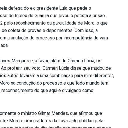
pela defesa do ex-presidente Lula que pede o
o do triplex do Guarujá que levou o petista à prisão.
×2 pelo reconhecimento da parcialidade de Moro, o que
e de coleta de provas e depoimentos. Com isso, a
a com a anulação do processo por incompetência de vara
mada.
Nunes Marques e, a favor, além de Cármen Lúcia, os
Ao proferir seu voto, Cármen Lúcia disse que mudou de
aos autos levaram a uma combinação para mim diferente”,
de Moro na condução do processo e que todo mundo tem
, o reconhecimento do que aqui é divulgado como
riormente o ministro Gilmar Mendes, que afirmou que
ntre Moro e procuradores da Lava Jato obtidas pela