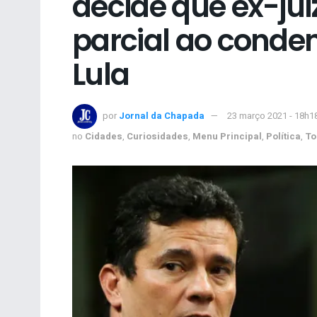
decide que ex-juiz
parcial ao conde
Lula
por
Jornal da Chapada
23 março 2021 - 18h1
no
Cidades
,
Curiosidades
,
Menu Principal
,
Política
,
To