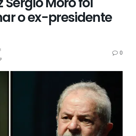
 Sergio Moro foi
nar o ex-presidente
8
0
p