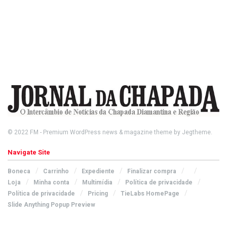
© 2022
FM
- Premium WordPress news & magazine theme by
Jegtheme
.
Navigate Site
Boneca
Carrinho
Expediente
Finalizar compra
Loja
Minha conta
Multimídia
Política de privacidade
Política de privacidade
Pricing
TieLabs HomePage
Slide Anything Popup Preview