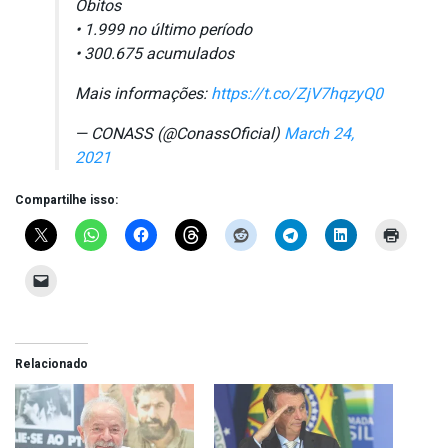
Óbitos
• 1.999 no último período
• 300.675 acumulados
Mais informações:
https://t.co/ZjV7hqzyQ0
— CONASS (@ConassOficial)
March 24,
2021
Compartilhe isso:
Relacionado