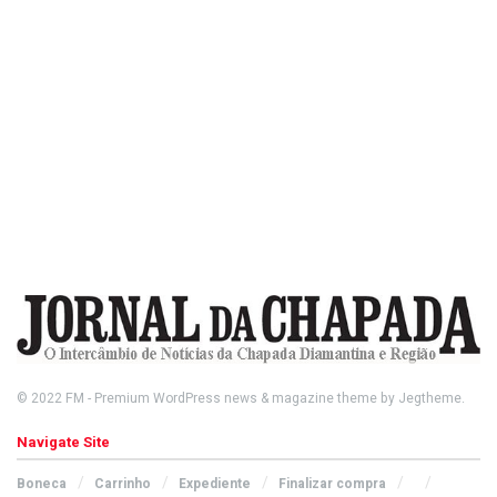
© 2022
FM
- Premium WordPress news & magazine theme by
Jegtheme
.
Navigate Site
Boneca
Carrinho
Expediente
Finalizar compra