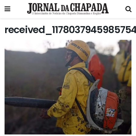
received_117803794598575