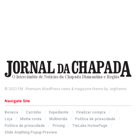
© 2022
FM
- Premium WordPress news & magazine theme by
Jegtheme
.
Navigate Site
Boneca
Carrinho
Expediente
Finalizar compra
Loja
Minha conta
Multimídia
Política de privacidade
Política de privacidade
Pricing
TieLabs HomePage
Slide Anything Popup Preview