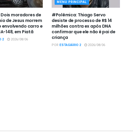
MENU PRINCIPAL
Dois moradores de
#Polêmica: Thiago Servo
nio de Jesus morrem
desiste de processo de R$ 14
 envolvendo carro e
milhões contra ex após DNA
BA-148, em Piatã
confirmar que ele não é pai de
criança
O 2
2026/08/06
POR
ESTAGIÁRIO 2
2026/08/06