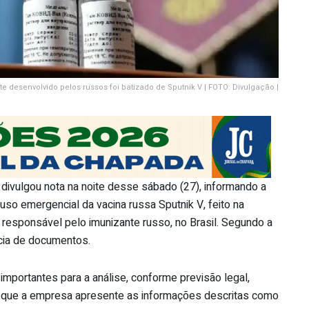
e desenvolvido pelos russos foi batizado de Sputnik V | FOTO: Divulgação |
) divulgou nota na noite desse sábado (27), informando a
so emergencial da vacina russa Sputnik V, feito na
esponsável pelo imunizante russo, no Brasil. Segundo a
cia de documentos.
mportantes para a análise, conforme previsão legal,
 que a empresa apresente as informações descritas como