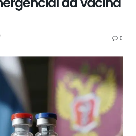
mergencial da vacina
5
0
p