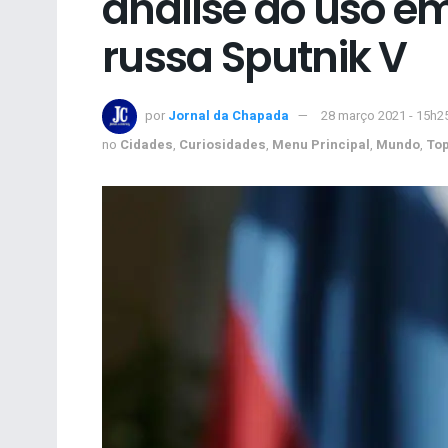
análise do uso e
russa Sputnik V
por
Jornal da Chapada
28 março 2021 - 15h2
no
Cidades
,
Curiosidades
,
Menu Principal
,
Mundo
,
To