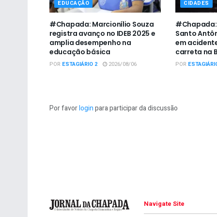
EDUCAÇÃO
CIDADES
#Chapada: Marcionílio Souza
#Chapada: 
registra avanço no IDEB 2025 e
Santo Antô
amplia desempenho na
em acidente
educação básica
carreta na 
POR
ESTAGIÁRIO 2
2026/08/06
POR
ESTAGIÁRI
Por favor
login
para participar da discussão
Navigate Site