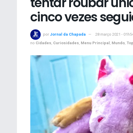
tentar roubar uni
cinco vezes segu
por
Jornal da Chapada
28 março 2021 - 01h5
no
Cidades
,
Curiosidades
,
Menu Principal
,
Mundo
,
To