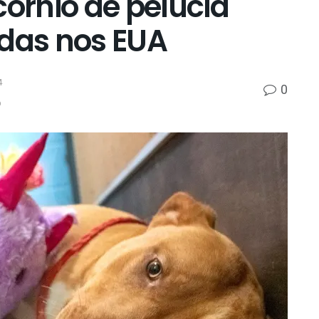
córnio de pelúcia
idas nos EUA
4
0
p