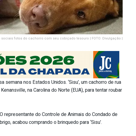
 sociais fotos do cachorro com seu cobiçado tesouro | FOTO: Divulgação |
a semana nos Estados Unidos. ‘Sisu’, um cachorro de rua
Kenansville, na Carolina do Norte (EUA), para tentar roubar
s. O representante do Controle de Animais do Condado de
abrigo, acabou comprando o brinquedo para ‘Sisu’.