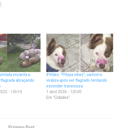
pintada encanta a
#Vídeo: “Pitaya vibes”; cachorro
r flagrada abraçando
viraliza após ser flagrado tentando
a
esconder travessura
025 - 15h14
1 abril 2026 - 12h30
Em "Cidades"
Próximo Post