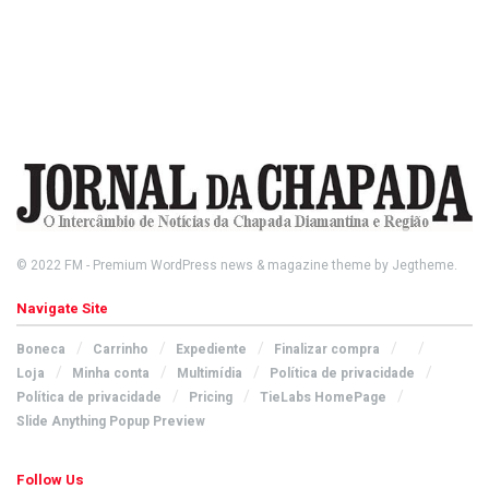
© 2022
FM
- Premium WordPress news & magazine theme by
Jegtheme
.
Navigate Site
Boneca
Carrinho
Expediente
Finalizar compra
Loja
Minha conta
Multimídia
Política de privacidade
Política de privacidade
Pricing
TieLabs HomePage
Slide Anything Popup Preview
Follow Us