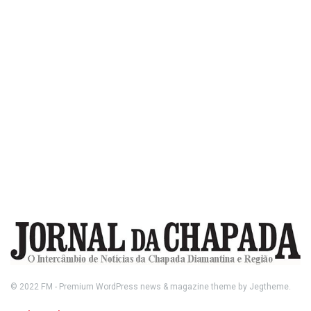
© 2022
FM
- Premium WordPress news & magazine theme by
Jegtheme
.