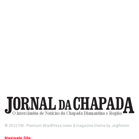
© 2022
FM
- Premium WordPress news & magazine theme by
Jegtheme
.
Navigate Site