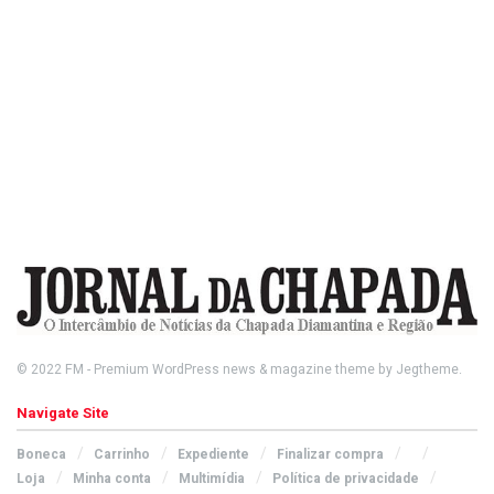
© 2022
FM
- Premium WordPress news & magazine theme by
Jegtheme
.
Navigate Site
Boneca
Carrinho
Expediente
Finalizar compra
Loja
Minha conta
Multimídia
Política de privacidade