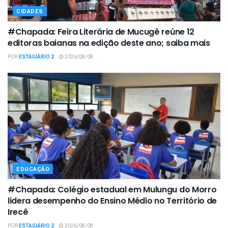
CIDADES
#Chapada: Feira Literária de Mucugê reúne 12
editoras baianas na edição deste ano; saiba mais
POR
ESTAGIÁRIO 2
2026/08/08
EDUCAÇÃO
#Chapada: Colégio estadual em Mulungu do Morro
lidera desempenho do Ensino Médio no Território de
Irecê
POR
ESTAGIÁRIO 2
2026/08/08