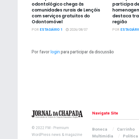
odontológico chega às
participa d
comunidades rurais de Lençóis
homenagem 
com serviços gratuitos do
destaca tra
Odontomóvel
região
POR
ESTAGIÁRIO 1
2026/08/07
POR
ESTAGIÁRI
Por favor
login
para participar da discussão
Navigate Site
© 2022
FM
- Premium
Boneca
Carrinho
WordPress news & magazine
Multimídia
Política