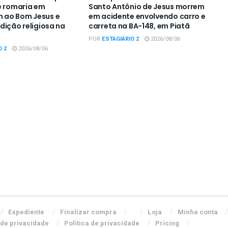
e romaria em
Santo Antônio de Jesus morrem
ao Bom Jesus e
em acidente envolvendo carro e
dição religiosa na
carreta na BA-148, em Piatã
POR
ESTAGIÁRIO 2
2026/08/06
O 2
2026/08/06
Expediente
Finalizar compra
Loja
Minha conta
 de privacidade
Política de privacidade
Pricing