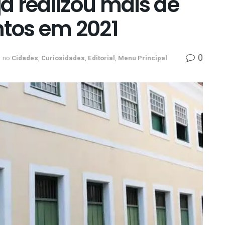
já realizou mais de
ntos em 2021
0
no
Cidades
,
Curiosidades
,
Editorial
,
Menu Principal