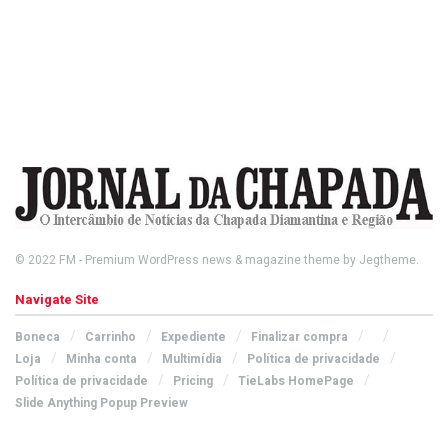
© 2022
FM
- Premium WordPress news & magazine theme by
Jegtheme
.
Navigate Site
Boneca
Carrinho
Expediente
Finalizar compra
Loja
Minha conta
Multimídia
Política de privacidade
Política de privacidade
Pricing
TieLabs HomePage
Slide Anything Popup Preview