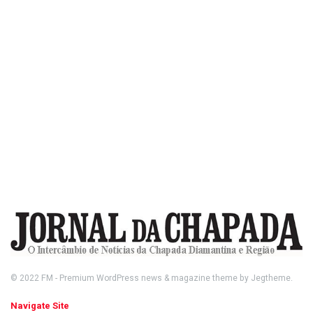
© 2022
FM
- Premium WordPress news & magazine theme by
Jegtheme
.
Navigate Site