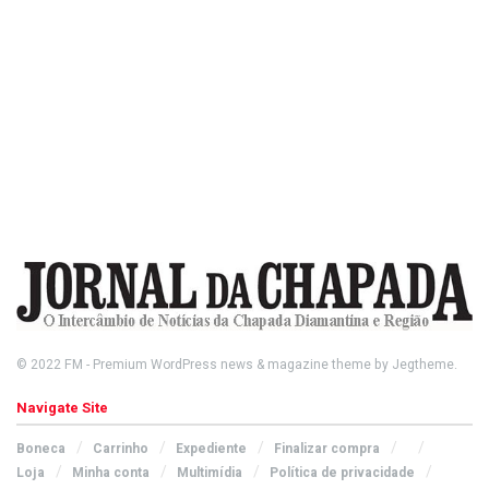
© 2022
FM
- Premium WordPress news & magazine theme by
Jegtheme
.
Navigate Site
Boneca
Carrinho
Expediente
Finalizar compra
Loja
Minha conta
Multimídia
Política de privacidade