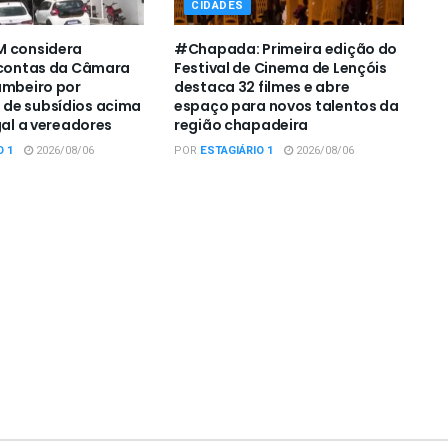
CIDADES
M considera
#Chapada: Primeira edição do
 contas da Câmara
Festival de Cinema de Lençóis
ambeiro por
destaca 32 filmes e abre
de subsídios acima
espaço para novos talentos da
gal a vereadores
região chapadeira
O 1
2026/08/06
POR
ESTAGIÁRIO 1
2026/08/06