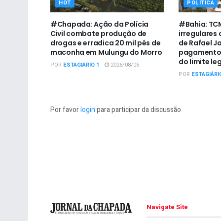
HOT
POLÍTICA
#Chapada: Ação da Polícia
#Bahia: TC
Civil combate produção de
irregulares
drogas e erradica 20 mil pés de
de Rafael J
maconha em Mulungu do Morro
pagamento 
do limite le
POR
ESTAGIÁRIO 1
2026/08/06
POR
ESTAGIÁRI
Por favor
login
para participar da discussão
Navigate Site