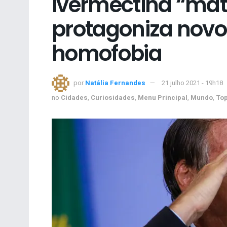
ivermectina “ma
protagoniza novo
homofobia
por
Natália Fernandes
21 julho 2021 - 19h18
no
Cidades
,
Curiosidades
,
Menu Principal
,
Mundo
,
To