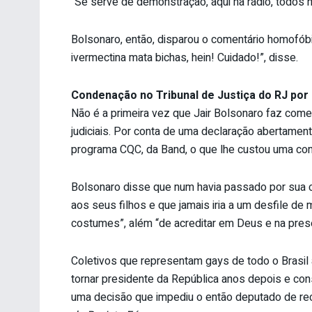
“Se serve de demonstração, aqui na rádio, todos
Bolsonaro, então, disparou o comentário homofóbic
ivermectina mata bichas, hein! Cuidado!”, disse.
Condenação no Tribunal de Justiça do RJ po
Não é a primeira vez que Jair Bolsonaro faz come
judiciais. Por conta de uma declaração abertame
programa CQC, da Band, o que lhe custou uma cond
Bolsonaro disse que num havia passado por sua c
aos seus filhos e que jamais iria a um desfile 
costumes”, além “de acreditar em Deus e na prese
Coletivos que representam gays de todo o Brasil
tornar presidente da República anos depois e co
uma decisão que impediu o então deputado de reco