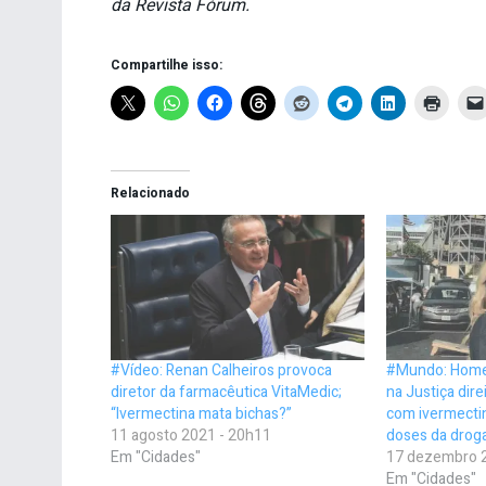
da Revista Fórum.
Compartilhe isso:
Relacionado
#Vídeo: Renan Calheiros provoca
#Mundo: Home
diretor da farmacêutica VitaMedic;
na Justiça dire
“Ivermectina mata bichas?”
com ivermectin
11 agosto 2021 - 20h11
doses da drog
Em "Cidades"
17 dezembro 
Em "Cidades"