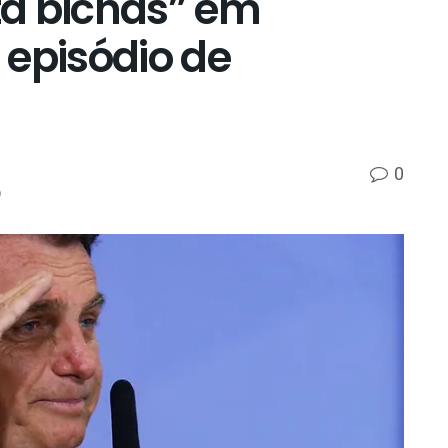
ta bichas” em
 episódio de
0
p