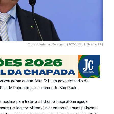
O presidente Jair Bolsonaro | FOTO: Isac Nóbrega/PR |
onizou nesta quarta-feira (21) um novo episódio de
an de Itapetininga, no interior de São Paulo.
ectina para tratar a síndrome respiratória aguda
rreu, o locutor Milton Júnior endossou suas palavras: