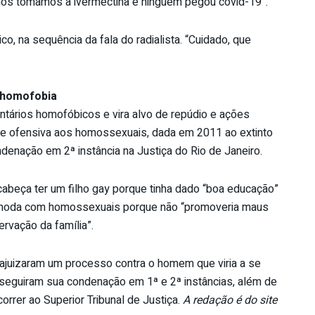
 nós tomamos a ivermectina e ninguém pegou covid-19”.
o, na sequência da fala do radialista. “Cuidado, que
r homofobia
ntários homofóbicos e vira alvo de repúdio e ações
nte ofensiva aos homossexuais, dada em 2011 ao extinto
enação em 2ª instância na Justiça do Rio de Janeiro.
abeça ter um filho gay porque tinha dado “boa educação”
de moda com homossexuais porque não “promoveria maus
rvação da família”.
 ajuizaram um processo contra o homem que viria a se
nseguiram sua condenação em 1ª e 2ª instâncias, além de
rrer ao Superior Tribunal de Justiça.
A redação é do site