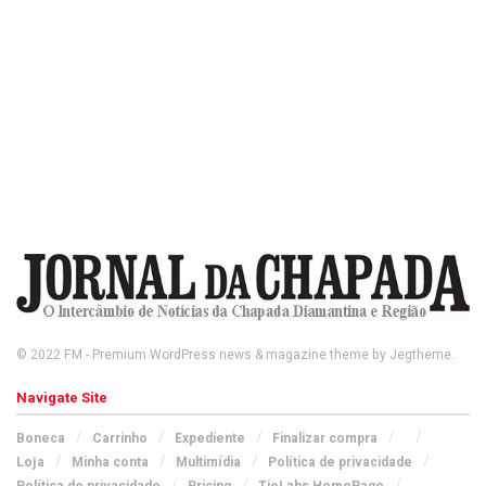
© 2022
FM
- Premium WordPress news & magazine theme by
Jegtheme
.
Navigate Site
Boneca
Carrinho
Expediente
Finalizar compra
Loja
Minha conta
Multimídia
Política de privacidade