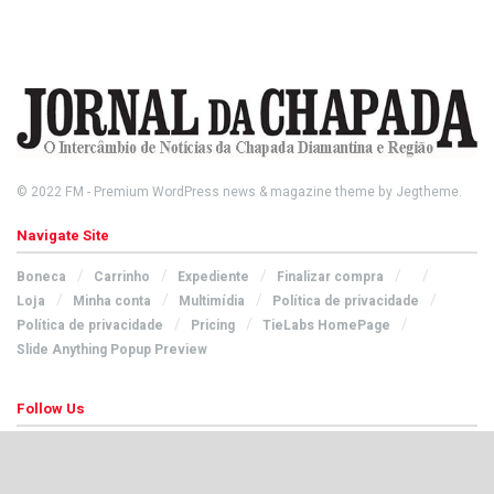
© 2022
FM
- Premium WordPress news & magazine theme by
Jegtheme
.
Navigate Site
Boneca
Carrinho
Expediente
Finalizar compra
Loja
Minha conta
Multimídia
Política de privacidade
Política de privacidade
Pricing
TieLabs HomePage
Slide Anything Popup Preview
Follow Us