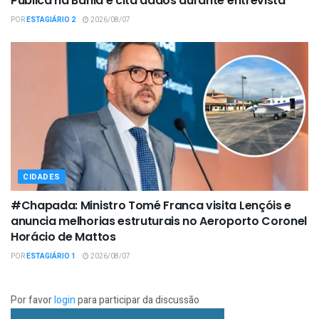
Pública na Bahia e cita dados durante entrevista
POR
ESTAGIÁRIO 2
2026/08/07
CIDADES
#Chapada: Ministro Tomé Franca visita Lençóis e
anuncia melhorias estruturais no Aeroporto Coronel
Horácio de Mattos
POR
ESTAGIÁRIO 1
2026/08/07
Por favor
login
para participar da discussão