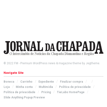
© 2022
FM
- Premium WordPress news & magazine theme by
Jegtheme
.
Navigate Site
Boneca
Carrinho
Expediente
Finalizar compra
Loja
Minha conta
Multimídia
Política de privacidade
Política de privacidade
Pricing
TieLabs HomePage
Slide Anything Popup Preview