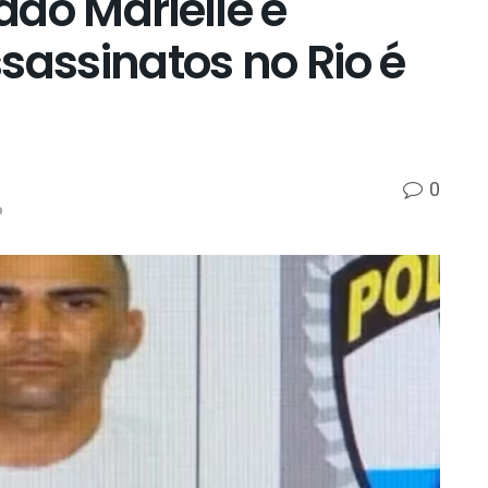
do Marielle e
sassinatos no Rio é
0
p