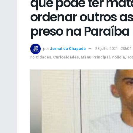
que pode ter mata
ordenar outros as
preso na Paraíba
por
Jornal da Chapada
28 julho 2021 - 23h04
no
Cidades
,
Curiosidades
,
Menu Principal
,
Polícia
,
To