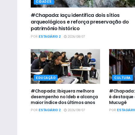
CIDADES
#Chapada: Iaçu identifica dois sítios
arqueológicos e reforça preservação do
patrimônio histórico
POR
ESTAGIÁRIO 2
2026/08/07
EDUCAÇÃO
CULTURA
#Chapada: Ibiquera melhora
#Chapada: I
desempenho no Ideb e alcança
é destaque 
maior índice dos últimos anos
Mucugê
POR
ESTAGIÁRIO 2
2026/08/07
POR
ESTAGIÁRI