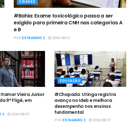
CIDADES
#Bahia: Exame toxicológico passa a ser
exigido para primeira CNH nas categorias A
e B
POR
ESTAGIÁRIO 2
2026/08/07
EDUCAÇÃO
tamar Vieira Junior
#Chapada: Utinga registra
da 9ª Fligê, em
avanço no Ideb e melhora
desempenho nos ensinos
fundamental
O 2
2026/08/07
POR
ESTAGIÁRIO 2
2026/08/07