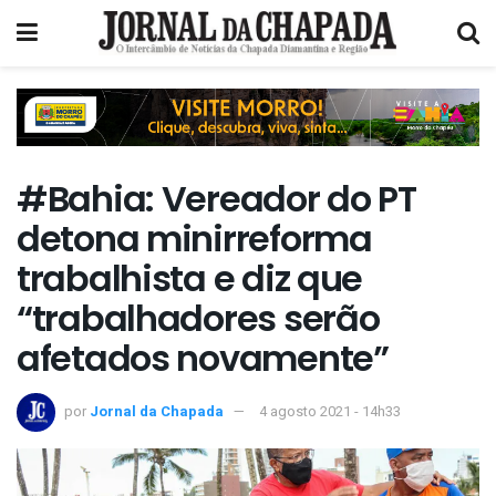
#Bahia: Vereador do PT
detona minirreforma
trabalhista e diz que
“trabalhadores serão
afetados novamente”
por
Jornal da Chapada
4 agosto 2021 - 14h33