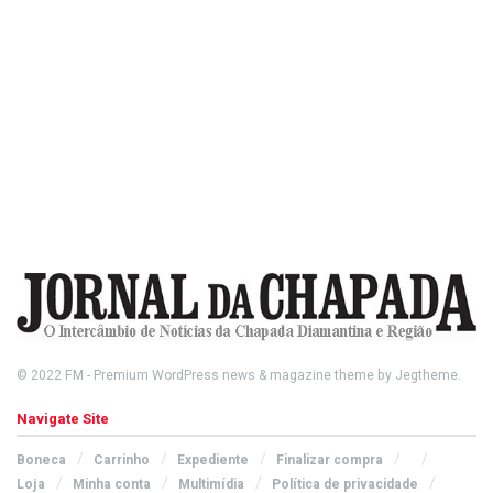
© 2022
FM
- Premium WordPress news & magazine theme by
Jegtheme
.
Navigate Site
Boneca
Carrinho
Expediente
Finalizar compra
Loja
Minha conta
Multimídia
Política de privacidade