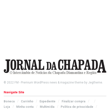
© 2022
FM
- Premium WordPress news & magazine theme by
Jegtheme
.
Navigate Site
Boneca
Carrinho
Expediente
Finalizar compra
Loja
Minha conta
Multimídia
Política de privacidade