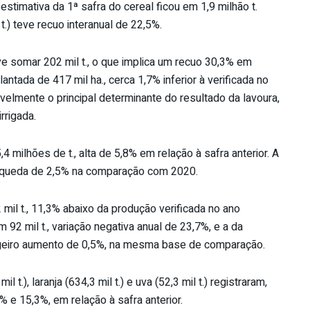
timativa da 1ª safra do cereal ficou em 1,9 milhão t.
t.) teve recuo interanual de 22,5%.
ve somar 202 mil t., o que implica um recuo 30,3% em
ntada de 417 mil ha., cerca 1,7% inferior à verificada no
velmente o principal determinante do resultado da lavoura,
rrigada.
4 milhões de t., alta de 5,8% em relação à safra anterior. A
., queda de 2,5% na comparação com 2020.
 mil t., 11,3% abaixo da produção verificada no ano
 92 mil t., variação negativa anual de 23,7%, e a da
ligeiro aumento de 0,5%, na mesma base de comparação.
t.), laranja (634,3 mil t.) e uva (52,3 mil t.) registraram,
% e 15,3%, em relação à safra anterior.