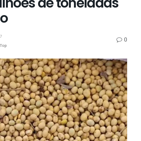
ilhões de toneladas
do
7
0
Top