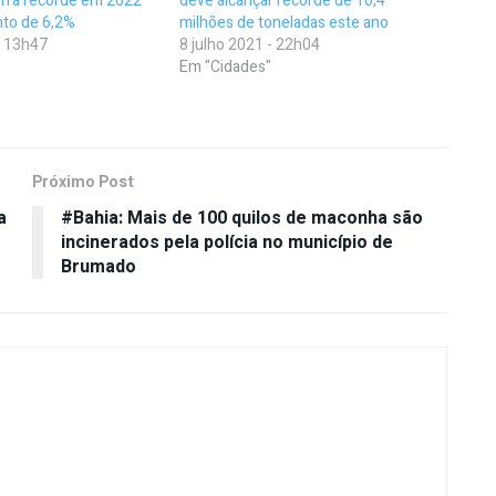
afra recorde em 2022
deve alcançar recorde de 10,4
to de 6,2%
milhões de toneladas este ano
- 13h47
8 julho 2021 - 22h04
Em "Cidades"
Próximo Post
a
#Bahia: Mais de 100 quilos de maconha são
incinerados pela polícia no município de
Brumado