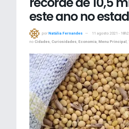
recorde de 10,5 m
este ano no esta
por
Natália Fernandes
11 agosto 2021 - 18h2
no
Cidades
,
Curiosidades
,
Economia
,
Menu Principal
,