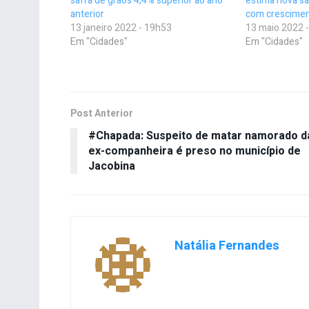
safra de grãos 4,4% superior ao ano
estima nova s
anterior
com crescimen
13 janeiro 2022 - 19h53
13 maio 2022 
Em "Cidades"
Em "Cidades"
Post Anterior
#Chapada: Suspeito de matar namorado d
ex-companheira é preso no município de
Jacobina
Natália Fernandes