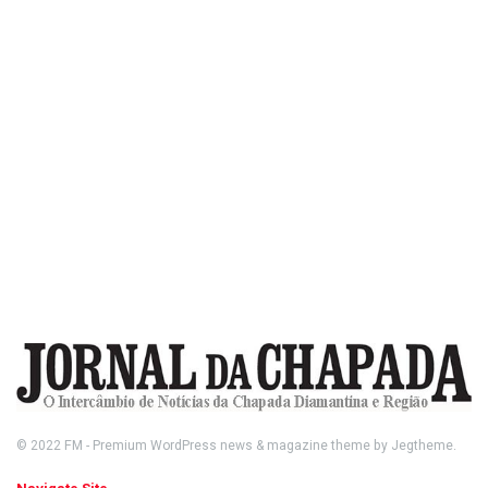
© 2022
FM
- Premium WordPress news & magazine theme by
Jegtheme
.