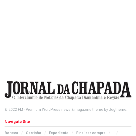
© 2022
FM
- Premium WordPress news & magazine theme by
Jegtheme
.
Navigate Site
Boneca
Carrinho
Expediente
Finalizar compra