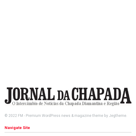
© 2022
FM
- Premium WordPress news & magazine theme by
Jegtheme
.
Navigate Site