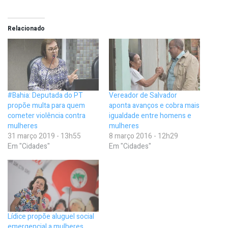
Relacionado
#Bahia: Deputada do PT
Vereador de Salvador
propõe multa para quem
aponta avanços e cobra mais
cometer violência contra
igualdade entre homens e
mulheres
mulheres
31 março 2019 - 13h55
8 março 2016 - 12h29
Em "Cidades"
Em "Cidades"
Lídice propõe aluguel social
emergencial a mulheres