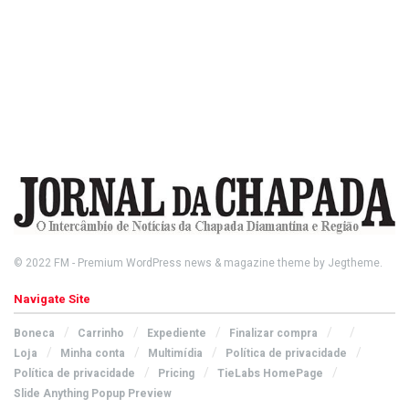
© 2022
FM
- Premium WordPress news & magazine theme by
Jegtheme
.
Navigate Site
Boneca
Carrinho
Expediente
Finalizar compra
Loja
Minha conta
Multimídia
Política de privacidade
Política de privacidade
Pricing
TieLabs HomePage
Slide Anything Popup Preview