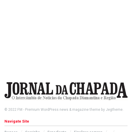
© 2022
FM
- Premium WordPress news & magazine theme by
Jegtheme
.
Navigate Site