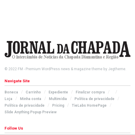
© 2022
FM
- Premium WordPress news & magazine theme by
Jegtheme
.
Navigate Site
Boneca
Carrinho
Expediente
Finalizar compra
Loja
Minha conta
Multimídia
Política de privacidade
Política de privacidade
Pricing
TieLabs HomePage
Slide Anything Popup Preview
Follow Us