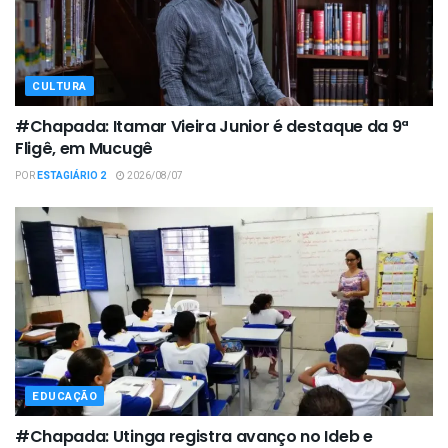
CULTURA
#Chapada: Itamar Vieira Junior é destaque da 9ª
Fligê, em Mucugê
POR
ESTAGIÁRIO 2
2026/08/07
EDUCAÇÃO
#Chapada: Utinga registra avanço no Ideb e