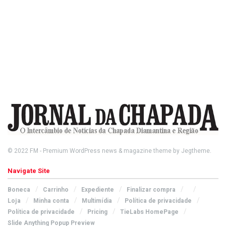
© 2022
FM
- Premium WordPress news & magazine theme by
Jegtheme
.
Navigate Site
Boneca
Carrinho
Expediente
Finalizar compra
Loja
Minha conta
Multimídia
Política de privacidade
Política de privacidade
Pricing
TieLabs HomePage
Slide Anything Popup Preview