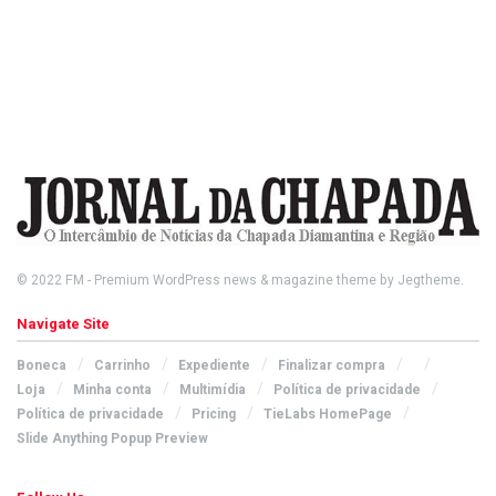
© 2022
FM
- Premium WordPress news & magazine theme by
Jegtheme
.
Navigate Site
Boneca
Carrinho
Expediente
Finalizar compra
Loja
Minha conta
Multimídia
Política de privacidade
Política de privacidade
Pricing
TieLabs HomePage
Slide Anything Popup Preview