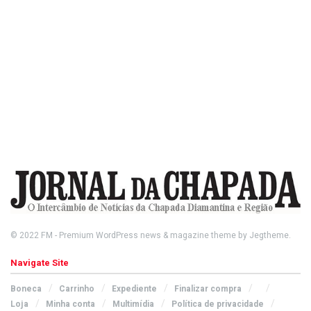
© 2022
FM
- Premium WordPress news & magazine theme by
Jegtheme
.
Navigate Site
Boneca
Carrinho
Expediente
Finalizar compra
Loja
Minha conta
Multimídia
Política de privacidade