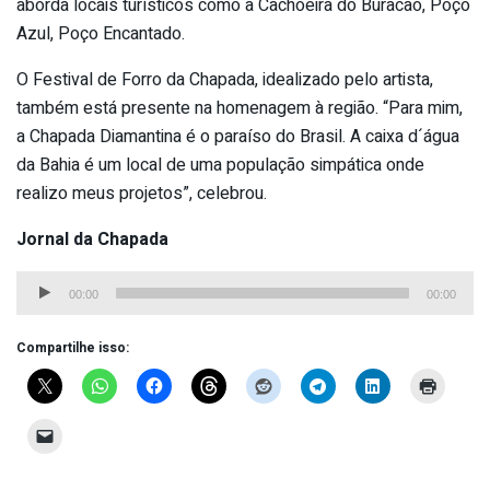
aborda locais turísticos como a Cachoeira do Buracão, Poço
Azul, Poço Encantado.
O Festival de Forro da Chapada, idealizado pelo artista,
também está presente na homenagem à região. “Para mim,
a Chapada Diamantina é o paraíso do Brasil. A caixa d´água
da Bahia é um local de uma população simpática onde
realizo meus projetos”, celebrou.
Jornal da Chapada
Tocador
00:00
00:00
de
áudio
Compartilhe isso: