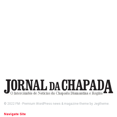
© 2022
FM
- Premium WordPress news & magazine theme by
Jegtheme
.
Navigate Site