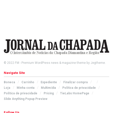
© 2022
FM
- Premium WordPress news & magazine theme by
Jegtheme
.
Navigate Site
Boneca
Carrinho
Expediente
Finalizar compra
Loja
Minha conta
Multimídia
Política de privacidade
Política de privacidade
Pricing
TieLabs HomePage
Slide Anything Popup Preview
Follow Us