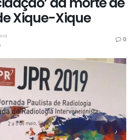
ucidação’ da morte de
 de Xique-Xique
3h10
0
p