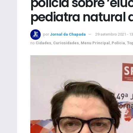
polícia sobre ‘el
pediatra natural
por
Jornal da Chapada
29 setembro 2021 - 1
no
Cidades
,
Curiosidades
,
Menu Principal
,
Polícia
,
To