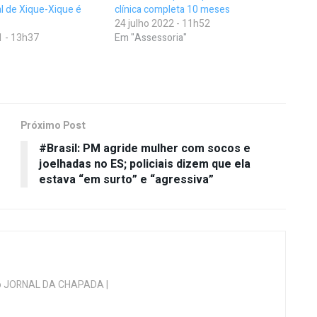
al de Xique-Xique é
clínica completa 10 meses
24 julho 2022 - 11h52
1 - 13h37
Em "Assessoria"
Próximo Post
#Brasil: PM agride mulher com socos e
joelhadas no ES; policiais dizem que ela
estava “em surto” e “agressiva”
 do JORNAL DA CHAPADA |