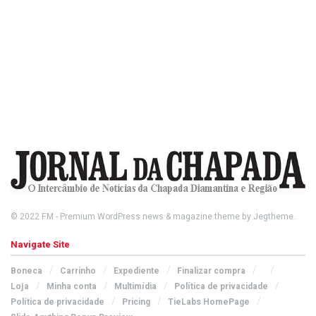
© 2022
FM
- Premium WordPress news & magazine theme by
Jegtheme
.
Navigate Site
Boneca
Carrinho
Expediente
Finalizar compra
Loja
Minha conta
Multimídia
Política de privacidade
Política de privacidade
Pricing
TieLabs HomePage