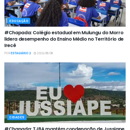
EDUCAÇÃO
#Chapada: Colégio estadual em Mulungu do Morro
lidera desempenho do Ensino Médio no Território de
Irecê
POR
ESTAGIÁRIO 2
2026/08/08
CIDADES
#Chapada: TJBA mantém condenação de Jussiape