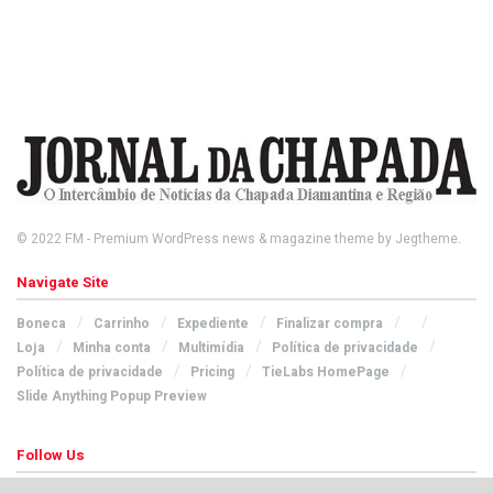
© 2022
FM
- Premium WordPress news & magazine theme by
Jegtheme
.
Navigate Site
Boneca
Carrinho
Expediente
Finalizar compra
Loja
Minha conta
Multimídia
Política de privacidade
Política de privacidade
Pricing
TieLabs HomePage
Slide Anything Popup Preview
Follow Us