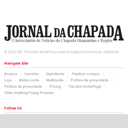
© 2022
FM
- Premium WordPress news & magazine theme by
Jegtheme
.
Navigate Site
Boneca
Carrinho
Expediente
Finalizar compra
Loja
Minha conta
Multimídia
Política de privacidade
Política de privacidade
Pricing
TieLabs HomePage
Slide Anything Popup Preview
Follow Us