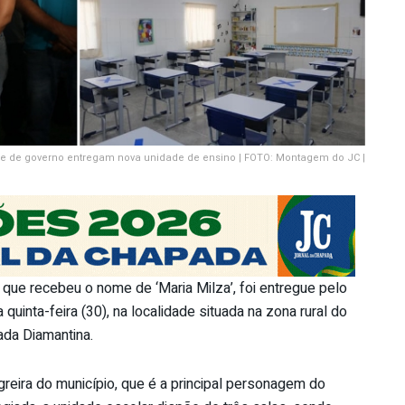
e de governo entregam nova unidade de ensino | FOTO: Montagem do JC |
 que recebeu o nome de ‘Maria Milza’, foi entregue pelo
quinta-feira (30), na localidade situada na zona rural do
ada Diamantina.
ira do município, que é a principal personagem do