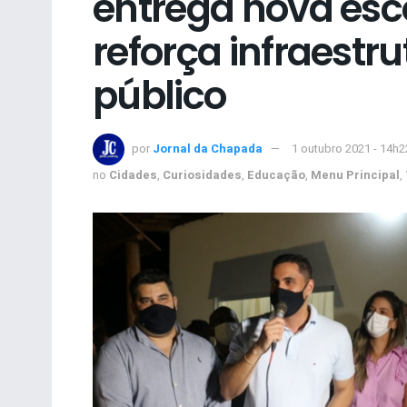
entrega nova esco
reforça infraestr
público
por
Jornal da Chapada
1 outubro 2021 - 14h2
no
Cidades
,
Curiosidades
,
Educação
,
Menu Principal
,