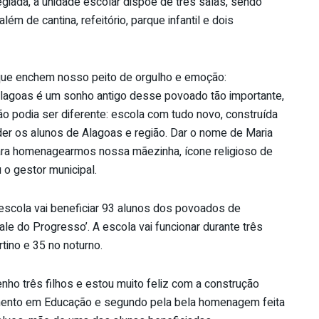
legiada, a unidade escolar dispõe de três salas, sendo
ém de cantina, refeitório, parque infantil e dois
ue enchem nosso peito de orgulho e emoção:
lagoas é um sonho antigo desse povoado tão importante,
o podia ser diferente: escola com tudo novo, construída
der os alunos de Alagoas e região. Dar o nome de Maria
ara homenagearmos nossa mãezinha, ícone religioso de
 o gestor municipal.
escola vai beneficiar 93 alunos dos povoados de
e ‘Vale do Progresso’. A escola vai funcionar durante três
tino e 35 no noturno.
ho três filhos e estou muito feliz com a construção
timento em Educação e segundo pela bela homenagem feita