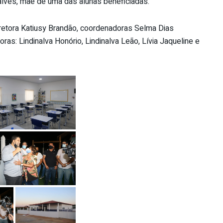
lves, mãe de uma das alunas beneficiadas.
retora Katiusy Brandão, coordenadoras Selma Dias
s: Lindinalva Honório, Lindinalva Leão, Lívia Jaqueline e