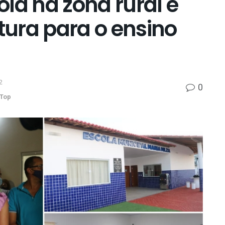
la na zona rural e
utura para o ensino
2
0
Top