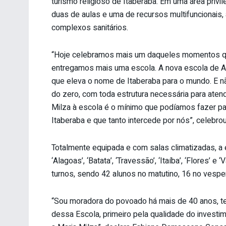
turismo religioso de Itaberaba. Em uma área privi
duas de aulas e uma de recursos multifuncionais, al
complexos sanitários.
“Hoje celebramos mais um daqueles momentos q
entregamos mais uma escola. A nova escola de A
que eleva o nome de Itaberaba para o mundo. E nã
do zero, com toda estrutura necessária para aten
Milza à escola é o mínimo que podíamos fazer p
Itaberaba e que tanto intercede por nós”, celebrou
Totalmente equipada e com salas climatizadas, a 
‘Alagoas’, ‘Batata’, ‘Travessão’, ‘Itaíba’, ‘Flores’ 
turnos, sendo 42 alunos no matutino, 16 no vesper
“Sou moradora do povoado há mais de 40 anos, ten
dessa Escola, primeiro pela qualidade do inves